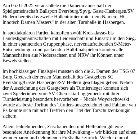
Am 05.01.2025 veranstaltete die Damenmannschaft der
Spielgemeinschaft Ballsport Eversburg/Spvg. Gaste-Hasbergen/SV
Hellern bereits das zweite Hallenturnier unter dem Namen „HC
Innotech Damen Masters“ in der alten Turnhalle in Hasbergen.
In spektakulären Partien kämpften zwölf Kreisklasse- bis
Landesligamannschaften mit Leidenschaft und Einsatz um den Sieg.
In einer spannenden Gruppenphase, nervenaufreibenden 9-Meter-
Entscheidungen und packenden Halbfinalspielen konnten alle
Mannschaften aus Niedersachsen und NRW ihr Können unter
Beweis stellen.
Im hochklassigen Finalspiel mussten sich die 2. Damen des TSG 07
Burg Gretesch der ersten Mannschaft des Gastgebers SG
Eversburg/Gaste-Hasbergen/SV Hellern geschlagen geben. Neben
der Auszeichnung des Gastgebers als Turniersieger konnten sich
zwei Spielerinnen vom SV Cheruskia Laggenbeck mit ihrer
Turnierleistung besonders hervorheben – Nicole Woyciechowski
wurde als beste Torfrau des Turniers ausgezeichnet und Fabiane van
Es konnte sich mit acht Treffern den Titel der Torschützenkönigin
sichern.
Allen Teilnehmenden, Zuschauenden und Helfenden gilt eine
besondere Anerkennung für ihre Mitwirkung – wir blicken auf einen
wunderbaren und gelungenen Fußballtag zurück. Wieder einmal