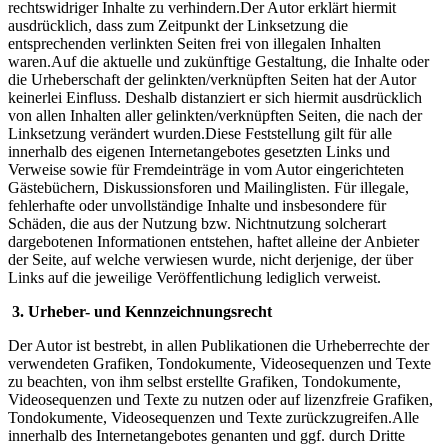
rechtswidriger Inhalte zu verhindern.Der Autor erklärt hiermit
ausdrücklich, dass zum Zeitpunkt der Linksetzung die
entsprechenden verlinkten Seiten frei von illegalen Inhalten
waren.Auf die aktuelle und zukünftige Gestaltung, die Inhalte oder
die Urheberschaft der gelinkten/verknüpften Seiten hat der Autor
keinerlei Einfluss. Deshalb distanziert er sich hiermit ausdrücklich
von allen Inhalten aller gelinkten/verknüpften Seiten, die nach der
Linksetzung verändert wurden.Diese Feststellung gilt für alle
innerhalb des eigenen Internetangebotes gesetzten Links und
Verweise sowie für Fremdeinträge in vom Autor eingerichteten
Gästebüchern, Diskussionsforen und Mailinglisten. Für illegale,
fehlerhafte oder unvollständige Inhalte und insbesondere für
Schäden, die aus der Nutzung bzw. Nichtnutzung solcherart
dargebotenen Informationen entstehen, haftet alleine der Anbieter
der Seite, auf welche verwiesen wurde, nicht derjenige, der über
Links auf die jeweilige Veröffentlichung lediglich verweist.
3. Urheber- und Kennzeichnungsrecht
Der Autor ist bestrebt, in allen Publikationen die Urheberrechte der
verwendeten Grafiken, Tondokumente, Videosequenzen und Texte
zu beachten, von ihm selbst erstellte Grafiken, Tondokumente,
Videosequenzen und Texte zu nutzen oder auf lizenzfreie Grafiken,
Tondokumente, Videosequenzen und Texte zurückzugreifen.Alle
innerhalb des Internetangebotes genanten und ggf. durch Dritte